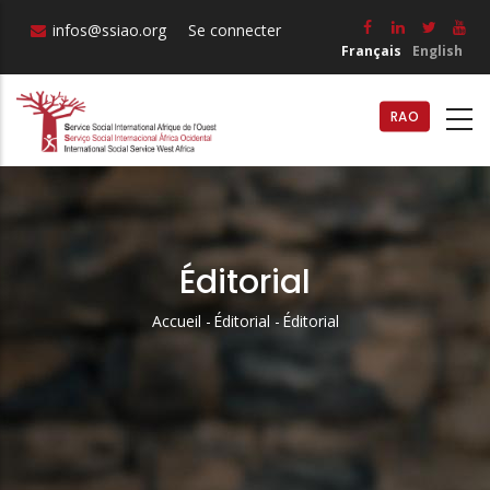
Aller
infos@ssiao.org
Se connecter
au
Français
English
contenu
principal
RAO
Éditorial
Accueil
-
Éditorial
-
Éditorial
Fil
D'Ariane