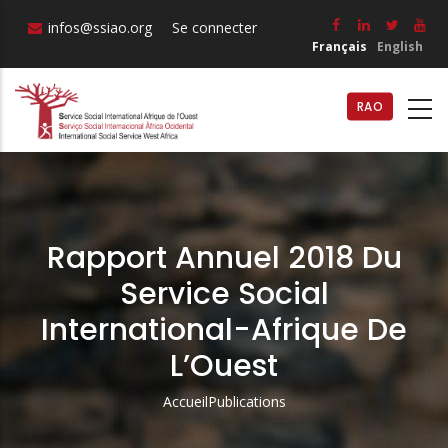
Aller
infos@ssiao.org
Se connecter
au
Français
English
contenu
principal
RAO
Rapport Annuel 2018 Du
Service Social
International-Afrique De
L’Ouest
Accueil
Publications
Fil
D'Ariane