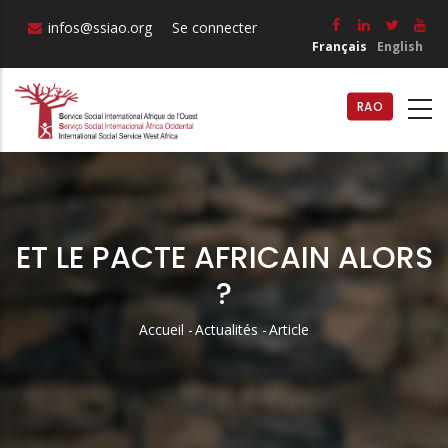
Aller
infos@ssiao.org
Se connecter
au
Français
English
contenu
principal
RAO
ET LE PACTE AFRICAIN ALORS
?
Accueil
-
Actualités
-
Article
Fil
D'Ariane